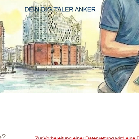
DEIN DIGITALER ANKER
rettung festplatte
Datenrettung-Festplatte
e?
Zur Vorbereitung einer Datenrettung wird eine