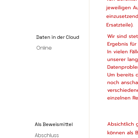
jeweiligen A
einzusetzend
Ersatzteile).
Wir sind ste
Daten in der Cloud
Ergebnis für
Online
In vielen Fä
unserer lang
Datenproble
Um bereits 
noch anschau
verschiedene
einzelnen R
Absichtlich 
Als Beweismittel
können als Be
Abschluss