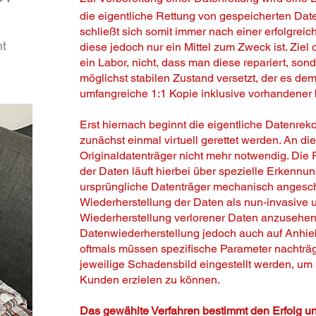
die eigentliche Rettung von gespeicherten Date
schließt sich somit immer nach einer erfolgreic
ht
diese jedoch nur ein Mittel zum Zweck ist. Ziel 
ein Labor, nicht, dass man diese repariert, so
möglichst stabilen Zustand versetzt, der es dem
umfangreiche 1:1 Kopie inklusive vorhandener b
Erst hiernach beginnt die eigentliche Datenreko
zunächst einmal virtuell gerettet werden. An die
Originaldatenträger nicht mehr notwendig. Die
der Daten läuft hierbei über spezielle Erkennu
ursprüngliche Datenträger mechanisch angeschl
Wiederherstellung der Daten als nun-invasive u
Wiederherstellung verlorener Daten anzusehen. 
Datenwiederherstellung jedoch auch auf Anhie
oftmals müssen spezifische Parameter nachträg
jeweilige Schadensbild eingestellt werden, um
Kunden erzielen zu können.
Das gewählte Verfahren bestimmt den Erfolg u